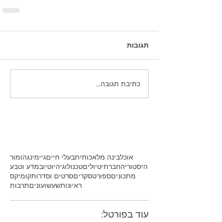
תגובות
כתיבת תגובה...
אוכל
בינה מלאכותית
בעלי חיים
גיימינג
הומור
היסטוריה
חברתי
טיולים
טכנולוגיה
יוטיוב
מדע וטבע
מתכונים
ספורט
סקרים
סרטים וסדרות
קומיקס
ראיונות
שעשועונים
תרבות
עוד בפורטל: