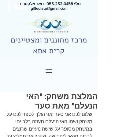
טל': 0
55-252-0458
דואר אלקטרוני:
gifted.ata@gmail.com
מרכז מחוננים ומצטיינים
קרית אתא
המלצת משחק: "האי
הנעלם" מאת סער
שלום לכם אני סער ואני הולך לספר לכם על 
משחק ושמו האי הנעלם תעוזה בלב ים! 
במשחק מסופר על שישה נועזים שרוצים 
לברוח מהאי ליפני שהו שוקע! אני ממליץ על 