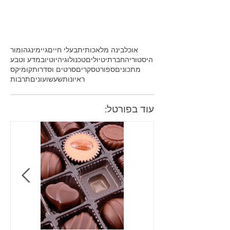
אוכל
בינה מלאכותית
בעלי חיים
גיימינג
הומור
היסטוריה
חברתי
טיולים
טכנולוגיה
יוטיוב
מדע וטבע
מתכונים
ספורט
סקרים
סרטים וסדרות
קומיקס
ראיונות
שעשועונים
תרבות
עוד בפורטל: