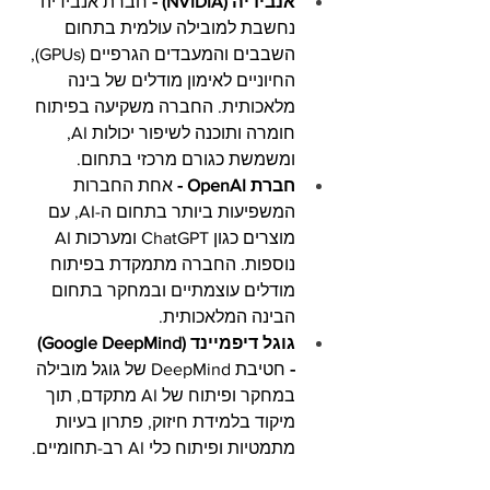
אנבידיה (NVIDIA) - 
חברת אנבידיה 
נחשבת למובילה עולמית בתחום 
השבבים והמעבדים הגרפיים (GPUs), 
החיוניים לאימון מודלים של בינה 
מלאכותית. החברה משקיעה בפיתוח 
חומרה ותוכנה לשיפור יכולות AI, 
ומשמשת כגורם מרכזי בתחום.
חברת OpenAI -
 אחת החברות 
המשפיעות ביותר בתחום ה-AI, עם 
מוצרים כגון ChatGPT ומערכות AI 
נוספות. החברה מתמקדת בפיתוח 
מודלים עוצמתיים ובמחקר בתחום 
הבינה המלאכותית.
גוגל דיפמיינד (Google DeepMind) 
-
 חטיבת DeepMind של גוגל מובילה 
במחקר ופיתוח של AI מתקדם, תוך 
מיקוד בלמידת חיזוק, פתרון בעיות 
מתמטיות ופיתוח כלי AI רב-תחומיים.