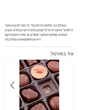
אוכל
בינה מלאכותית
בעלי חיים
גיימינג
הומור
היסטוריה
חברתי
טיולים
טכנולוגיה
יוטיוב
מדע וטבע
מתכונים
ספורט
סקרים
סרטים וסדרות
קומיקס
ראיונות
שעשועונים
תרבות
עוד בפורטל: