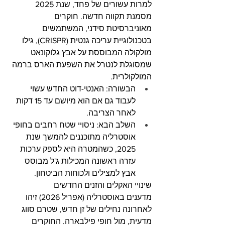
למרות עשורים של פחד, שנת 2025 
מסמנת תקווה חדשה. חוקרים 
מאוניברסיטת סידני, המשתמשים 
בטכנולוגיית עריכה גנטית (CRISPR), גילו 
מולקולה המבוססת על אבץ גלוקונאט 
שמסוגלת לנטרל את השפעת הארס ברמה 
המולקולרית.
הבשורה: האנטי-דוט החדש עשוי 
לעבוד גם אם הוא מיושם עד 15 דקות 
לאחר הצריבה.
השלב הבא: ניסויי שטח רחבים בחופי 
אוסטרליה מתוכננים להמשך שנת 
2025, כשהמטרה היא לספק ערכות 
עזרה ראשונה המכילות ג'ל מבוסס 
אבץ למצילים ולכוחות הביטחון.
שינויי האקלים והזנים החדשים
מדענים באוסטרליה (אפריל 2026) זיהו 
לאחרונה נחילים של זן חדש, שטרם סווג 
מדעית, מול חופי פילבארה. החוקרים 