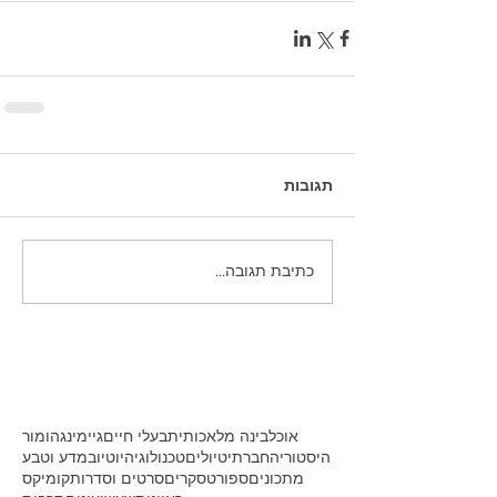
תגובות
כתיבת תגובה...
אוכל
בינה מלאכותית
בעלי חיים
גיימינג
הומור
היסטוריה
חברתי
טיולים
טכנולוגיה
יוטיוב
מדע וטבע
מתכונים
ספורט
סקרים
סרטים וסדרות
קומיקס