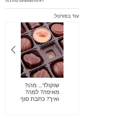
ראיונות
שעשועונים
תרבות
עוד בפורטל:
שוקולד… מהו?
בדיחות
מאיפה? למה?
לכם את
ואיך? כתבת סוף
שנה מתוקה