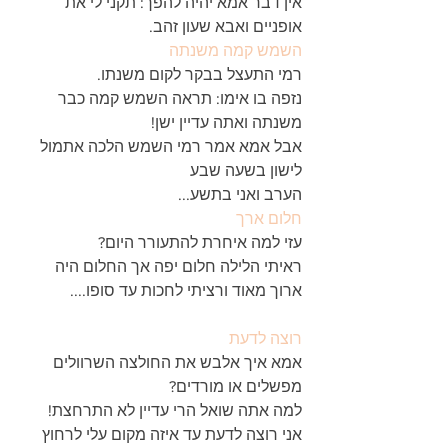
אין דבר אמא יהיה להפך: תקני לי את 
אופניים ואבא שעון זהב.
השמש קמה משנתה
רמי התעצל בבקר לקום משנתו.
נזפה בו אימו: תראה השמש קמה כבר 
משנתה ואתה עדיין ישן!
אבל אמא אמר רמי השמש הלכה אתמול 
לישון בשעה שבע 
הערב ואני בתשע...
חלום ארך
עזי למה איחרת להתעורר היום?
ראיתי הלילה חלום יפה אך החלום היה 
ארוך מאוד ורציתי לחכות עד סופו....
רוצה לדעת
אמא איך אלבש את החולצה השרוולים 
מפשלים או מורדים?
למה אתה שואל הרי עדיין לא התרחצת!
אני רוצה לדעת עד איזה מקום עלי לרחוץ 