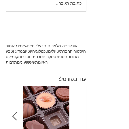
כתיבת תגובה...
אוכל
בינה מלאכותית
בעלי חיים
גיימינג
הומור
היסטוריה
חברתי
טיולים
טכנולוגיה
יוטיוב
מדע וטבע
מתכונים
ספורט
סקרים
סרטים וסדרות
קומיקס
ראיונות
שעשועונים
תרבות
עוד בפורטל: