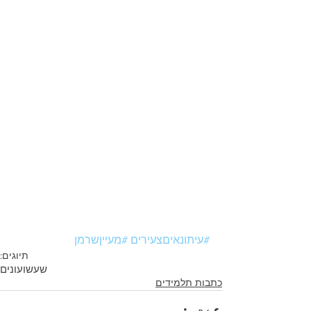
#עיתונאיםצעירים
#מעייןשרמן
תיוגים:
שעשועונים
כתבות תלמידים