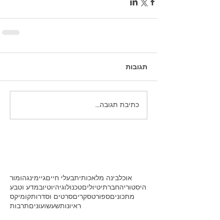
תגובות
כתיבת תגובה...
אוכל
בינה מלאכותית
בעלי חיים
גיימינג
הומור
היסטוריה
חברתי
טיולים
טכנולוגיה
יוטיוב
מדע וטבע
מתכונים
ספורט
סקרים
סרטים וסדרות
קומיקס
ראיונות
שעשועונים
תרבות