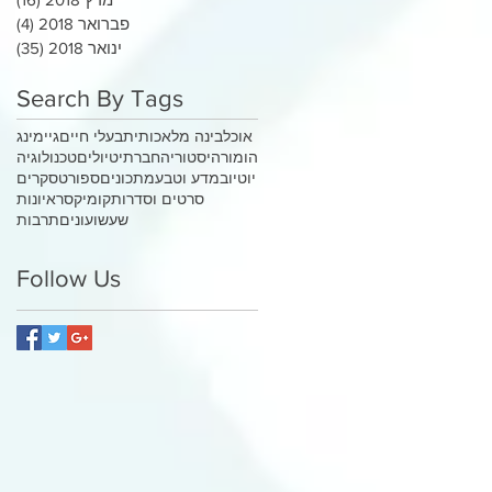
פברואר 2018
(4)
4 פוסטים
ינואר 2018
(35)
35 פוסטי
Search By Tags
אוכל
בינה מלאכותית
בעלי חיים
גיימינג
הומור
היסטוריה
חברתי
טיולים
טכנולוגיה
יוטיוב
מדע וטבע
מתכונים
ספורט
סקרים
סרטים וסדרות
קומיקס
ראיונות
שעשועונים
תרבות
Follow Us