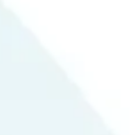
ט 1
ט 1
ט 1