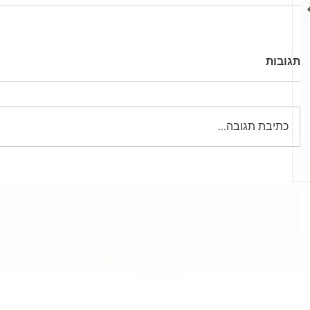
תגובות
יחות שיעשו
מה ההיסטוריה
ם את היום
של משחק השש
כתיבת תגובה...
בש