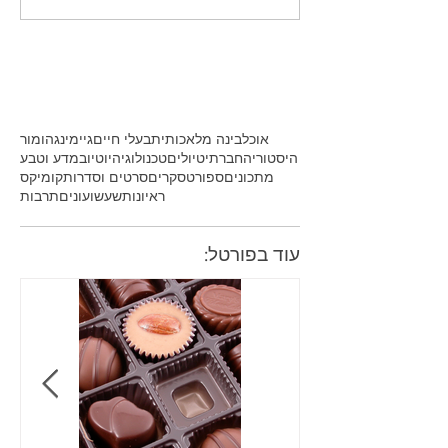
אוכל
בינה מלאכותית
בעלי חיים
גיימינג
הומור
היסטוריה
חברתי
טיולים
טכנולוגיה
יוטיוב
מדע וטבע
מתכונים
ספורט
סקרים
סרטים וסדרות
קומיקס
ראיונות
שעשועונים
תרבות
עוד בפורטל: