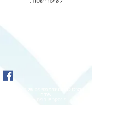
לשיעורי שטח .
המרכז למחוננים/מצטיינים שליד אולפנית
שח"ם
פינסקר 18 קרית אתא.
טל':
055-252-0458
דואר אלקטרוני:
gifted.ata@gmail.com