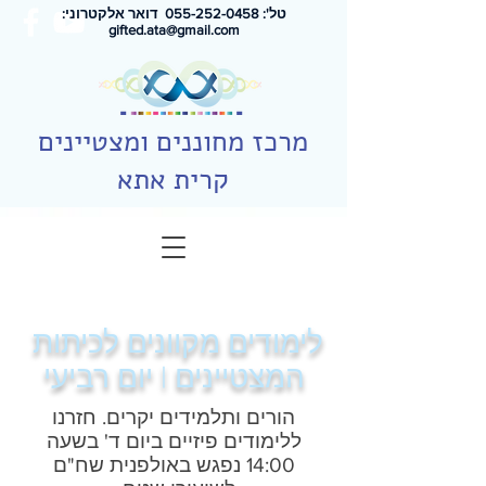
טל': 0
55-252-0458
דואר אלקטרוני:
gifted.ata@gmail.com
מרכז מחוננים ומצטיינים
קרית אתא
לימודים מקוונים לכיתות
המצטיינים | יום רביעי
הורים ותלמידים יקרים. חזרנו
ללימודים פיזיים ביום ד' בשעה
14:00 נפגש באולפנית שח"ם