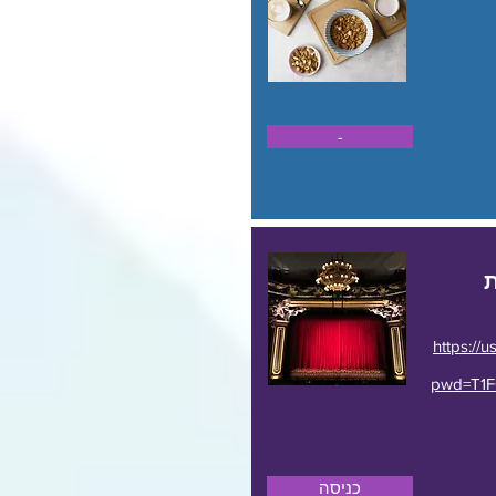
-
https://
pwd=T1
כניסה