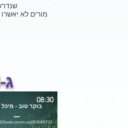
שנדרש
מורים לא יאשרו 
ג-1
08:30
בוקר טוב - מיכל .
s02web.zoom.us/j/83689733