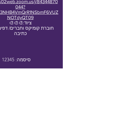
/us02web.zoom.us/j/84344870
044?
c3NHB4VmQrR1NSbmF6VUZ
NOTdyQT09
ציוד:🎨🎨🎨
חוברת קומיקס וחברים/ דפים
כתיבה
סיסמה: 12345