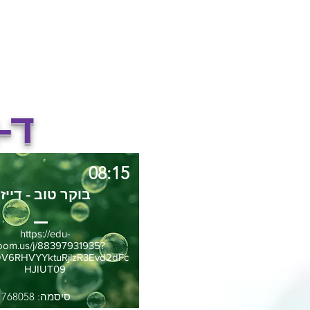
ד-
08:15
בוקר טוב - דייזי
https://edu-
zoom.us/j/88397931935?
V6RHVYYktuRjlzR3Evd2dFc
HJIUT09
סיסמה: 768058