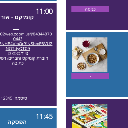
כניסה
11:00
קומיקס - אור
us02web.zoom.us/j/84344870
044?
c3NHB4VmQrR1NSbmF6VUZ
NOTdyQT09
ציוד:🎨🎨🎨
חוברת קומיקס וחברים/ דפים
כתיבה
-
סיסמה: 12345
11:45
הפסקה