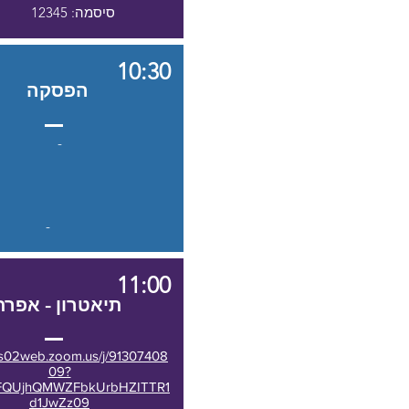
סיסמה: 12345
10:30
הפסקה
-
-
11:00
תיאטרון
- אפרת
/us02web.zoom.us/j/91307408
09?
FQUjhQMWZFbkUrbHZITTR1
d1JwZz09