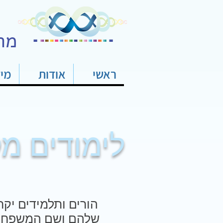
מר
ראשי
אודות
מי
לימודים מקו
הורים ותלמידים יקר
שלהם ושם המשפחה. ז