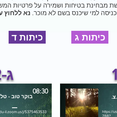
ת מבחינת בטיחות ושמירה על פרטיות המש
כניסה למי שיכנס בשם לא מוכר.
נא ללחוץ ע
כיתות ג
כיתות ד
ג-2
08:30
בוקר טוב
- טלי
צ.
u
edu-il.zoom.us/j/5375463533
https://
788?