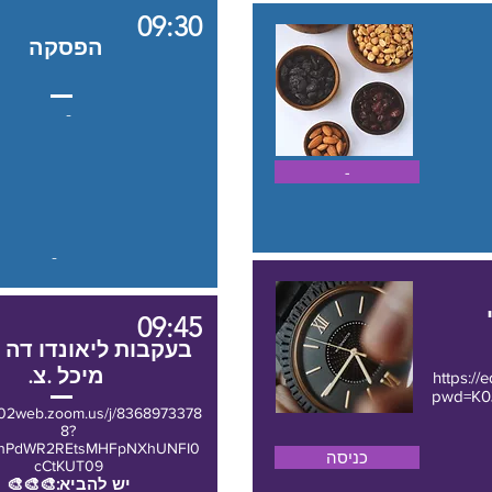
09:30
הפסקה
-
-
-
09:45
בעקבות ליאונדו דה וי
מיכל .צ.
https://
pwd=K
us02web.zoom.us/j/8368973378
8?
hPdWR2REtsMHFpNXhUNFI0
כניסה
cCtKUT09
יש להביא:🎨🎨🎨