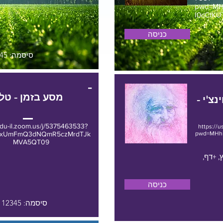
pwd=MH
I0cCtKU
כניסה
סיסמה: 12345
-
מסע בזמן - טלי
צ'י -
edu-il.zoom.us/j/5375463533?
https://
JxUmFmQ3dNQmR5czMrdTJk
pwd=MHh
MVA5QT09
, +דף,
כניסה
סיסמה: 12345