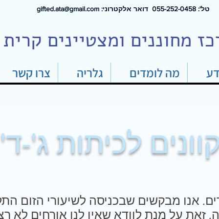
טל': 0
55-252-0458 דואר אלקטרוני:
gifted.ata@gmail.com
כז מחוננים ומצטיינים קרית 
דע
מה לומדים
גלריה
צרו קשר
ונים לכיתות ג'-ד' 
ים. אנו מבקשים שבכניסה לשיעורי הזום הת
את על מנת לוודא שאין לנו אורחים לא רצו