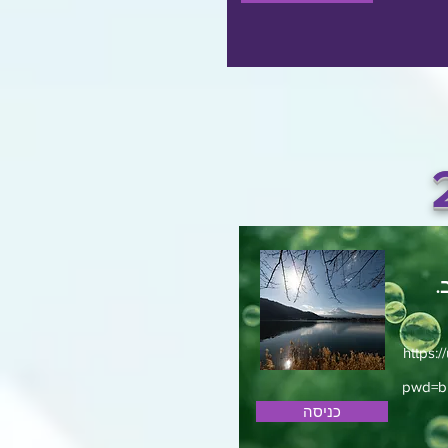
.
https:
pwd=
כניסה