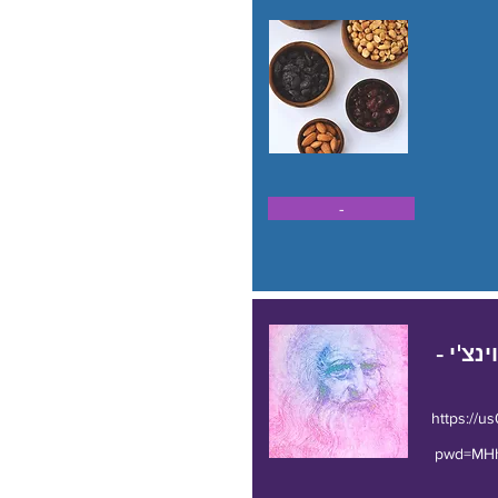
-
נצ'י -
https://
pwd=MH