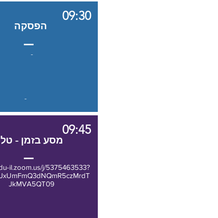
09:30
הפסקה
-
-
09:45
מסע בזמן - טלי
edu-il.zoom.us/j/5375463533?
0JxUmFmQ3dNQmR5czMrdT
JkMVA5QT09