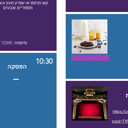
קש וקיסם או עפרון מעץ ונעץ
מספריים וצבעים
סיסמה: 12345
-
10:30
הפסקה
-
https:/
-
pwd=T1