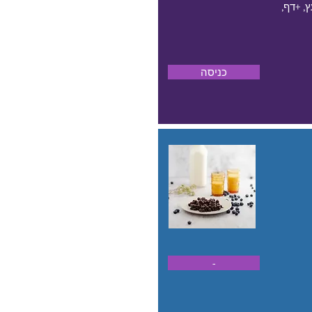
, +דף,
כניסה
-