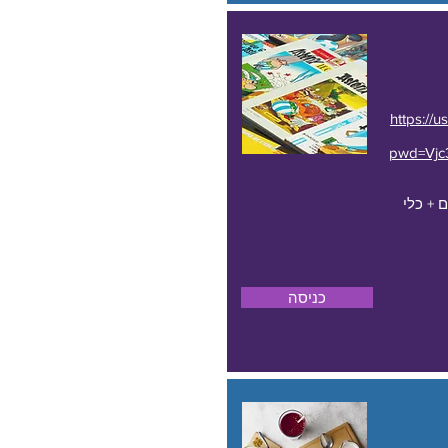
https://
pwd=Vj
 + כלי
כניסה