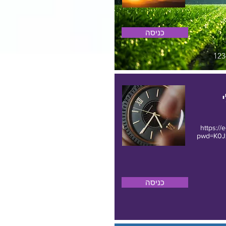
כניסה
https://
pwd=K0
כניסה