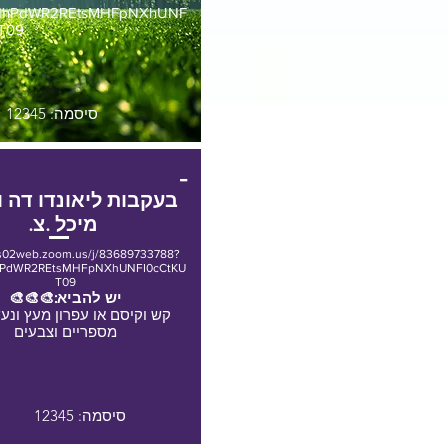
hPdWR2REtsMHFpNXhUNF
T09
סיסמה: 12345
-
בעקבות ליאונדו דה וינ
מיכל .צ.
us02web.zoom.us/j/83689733788?
PdWR2REtsMHFpNXhUNFI0cCtKU
T09
יש להביא:🎨🎨🎨
קש וקיסם או עפרון מעץ ונעץ
מספריים וצבעים
סיסמה: 12345