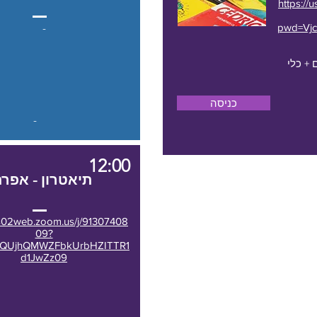
https:/
-
pwd=Vj
 + כלי
כניסה
-
12:00
תיאטרון
- אפרת
us02web.zoom.us/j/91307408
09?
FQUjhQMWZFbkUrbHZITTR1
d1JwZz09