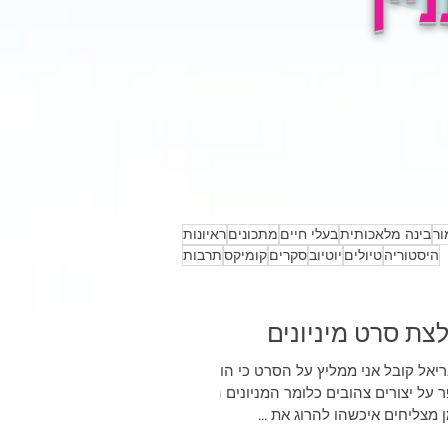
שראלים במעמדים
קומיקס: "יום הולדת (לא)
ובים בעולם הספורט
שמח" מאת עומרי
את יאיר בן אפרים
ליבנה
ור
בינה מלאכותית
בעלי חיים
מתכונים
ראיונות
היסטוריה
טיולים
יוטיוב
סקרים
קומיקס
תרבות
צת סרט מיניונים
יאל קובל אני ממליץ על הסרט כי הוא
ר על יצורים צהובים כלומר המניונים הם
את ...