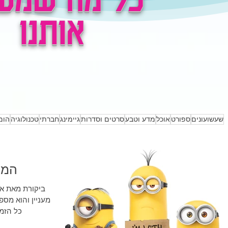
אותנו
דיחות שיעשו לכם את
מה ההיסטוריה של
י
היום
משחק השש בש
חש
מ
שעשועונים
ספורט
אוכל
מדע וטבע
סרטים וסדרות
גיימינג
חברתי
טכנולוגיה
הומ
המל
ביקורת מאת אר
מעניין והוא מספ
כל הזמן מצליחים איכשהו להרוג 