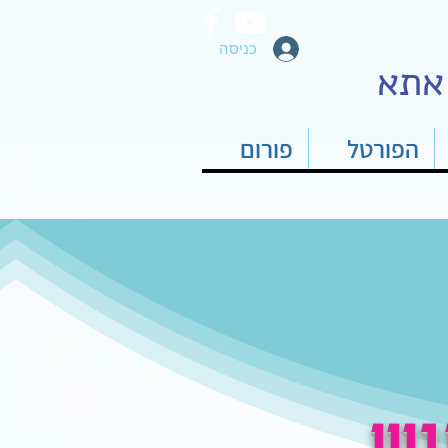
כניסה
אתא
הפורטל
פורום
ין