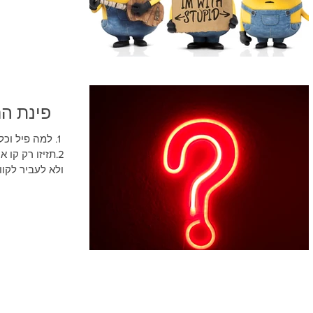
פינת הח
1. למה פיל וכ
2.תזי
6.מה יותר קל מ