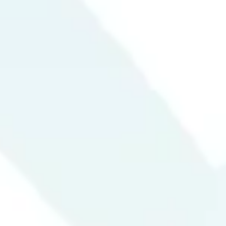
ט 1
ם
ם