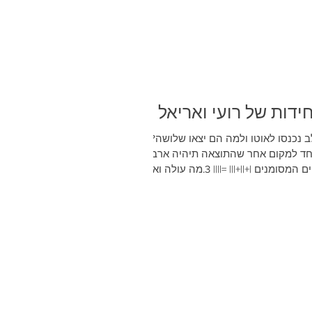
ידות של רועי ואריאל
לב נכנסו לאוטו ולמה הם יצאו שלושה?.
זו רק קו אחד למקום אחר שהתוצאה תיהיה ארבע
ולא לעביר לקווים המסומנים |+||+||| =|||| 3.מה עולה ואף
פעם לא יורד? 4.מה מלא בחריצים וחורים אבל יכול
להחזיק הרבה מים? 5.מה מדבר ואף פעם לא עונים לו?
נוצה אבל אפילו הבן אדם הכי חזק בעולם
לא יצליח להרים אותו?