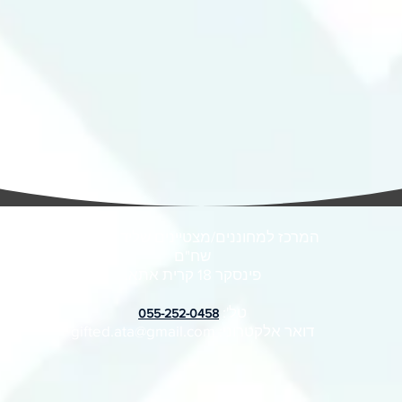
ם
ם
ט 1
המרכז למחוננים/מצטיינים שליד אולפנית
שח"ם
פינסקר 18 קרית אתא.
טל':
055-252-0458
דואר אלקטרוני:
gifted.ata@gmail.com