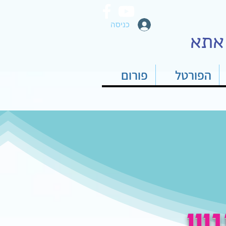
כניסה
אתא
הפורטל
פורום
ין