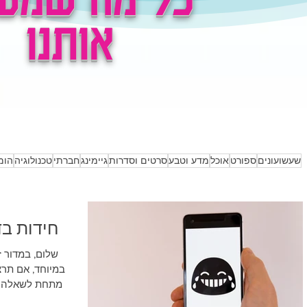
אותנו
דיחות שיעשו לכם את
מה ההיסטוריה של
י
היום
משחק השש בש
חש
מ
שעשועונים
ספורט
אוכל
מדע וטבע
סרטים וסדרות
גיימינג
חברתי
טכנולוגיה
הומ
חידות בד
שלום, במדור 
במיוחד, 
מתחת לשאלה וה