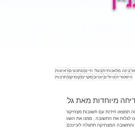
שראלים במעמדים
קומיקס: "יום הולדת (לא)
ובים בעולם הספורט
שמח" מאת עומרי
את יאיר בן אפרים
ליבנה
ור
בינה מלאכותית
בעלי חיים
מתכונים
ראיונות
היסטוריה
טיולים
יוטיוב
סקרים
קומיקס
תרבות
יחה מיוחדות מאת גלי
זה תמצאו חידות עם תשובות מצחיקות
אם תרצו לגלות את התשובה , סמנו את השורה
תשובה המצחיקה תתגלה לעיינכם....