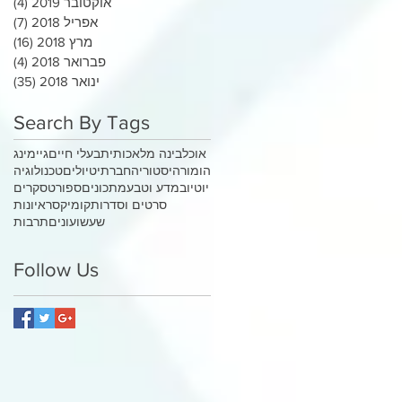
אוקטובר 2019
(4)
4 פוסטים
אפריל 2018
(7)
7 פוסטים
מרץ 2018
(16)
16 פוסטים
פברואר 2018
(4)
4 פוסטים
ינואר 2018
(35)
35 פוסטי
Search By Tags
אוכל
בינה מלאכותית
בעלי חיים
גיימינג
הומור
היסטוריה
חברתי
טיולים
טכנולוגיה
יוטיוב
מדע וטבע
מתכונים
ספורט
סקרים
סרטים וסדרות
קומיקס
ראיונות
שעשועונים
תרבות
Follow Us