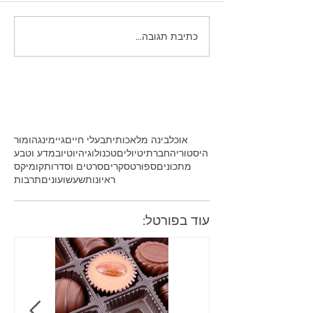
כתיבת תגובה...
אוכל
בינה מלאכותית
בעלי חיים
גיימינג
הומור
היסטוריה
חברתי
טיולים
טכנולוגיה
יוטיוב
מדע וטבע
מתכונים
ספורט
סקרים
סרטים וסדרות
קומיקס
ראיונות
שעשועונים
תרבות
עוד בפורטל: